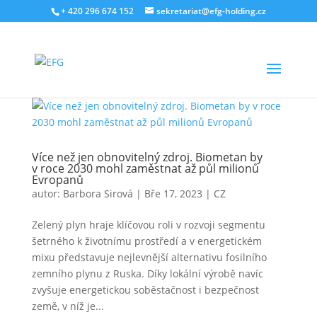
+ 420 296 674 152
sekretariat@efg-holding.cz
Více než jen obnovitelný zdroj. Biometan by
v roce 2030 mohl zaměstnat až půl milionů
Evropanů
autor:
Barbora Sirová
|
Bře 17, 2023
|
CZ
Zelený plyn hraje klíčovou roli v rozvoji segmentu
šetrného k životnímu prostředí a v energetickém
mixu představuje nejlevnější alternativu fosilního
zemního plynu z Ruska. Díky lokální výrobě navíc
zvyšuje energetickou soběstačnost i bezpečnost
země, v níž je...