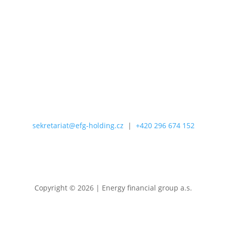
Zásady ochrany osobních údajů
Souhlasím se
zpracováním osobních
údajů.
Odebírat
sekretariat@efg-holding.cz
|
+420 296 674 152
Copyright © 2026 | Energy financial group a.s.