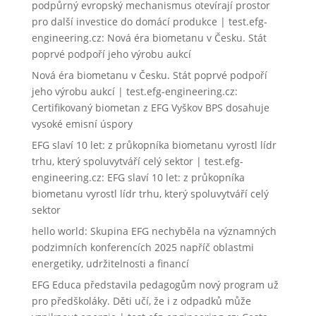
podpůrný evropský mechanismus otevírají prostor
pro další investice do domácí produkce | test.efg-
engineering.cz
:
Nová éra biometanu v Česku. Stát
poprvé podpoří jeho výrobu aukcí
Nová éra biometanu v Česku. Stát poprvé podpoří
jeho výrobu aukcí | test.efg-engineering.cz
:
Certifikovaný biometan z EFG Vyškov BPS dosahuje
vysoké emisní úspory
EFG slaví 10 let: z průkopníka biometanu vyrostl lídr
trhu, který spoluvytváří celý sektor | test.efg-
engineering.cz
:
EFG slaví 10 let: z průkopníka
biometanu vyrostl lídr trhu, který spoluvytváří celý
sektor
hello world
:
Skupina EFG nechyběla na významných
podzimních konferencích 2025 napříč oblastmi
energetiky, udržitelnosti a financí
EFG Educa představila pedagogům nový program už
pro předškoláky. Děti učí, že i z odpadků může