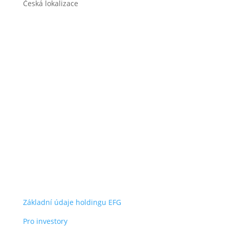
Česká lokalizace
O společnosti
Energy financial group a.s.
Jihlavská 1558/21
140 00 Praha 4 – Michle
IČO: 05235472
užitečné odkazy
Základní údaje holdingu EFG
Pro investory