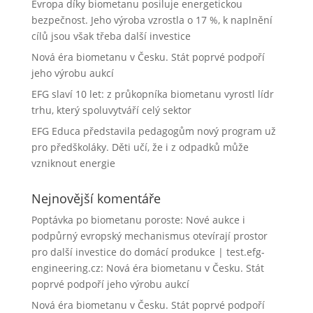
Evropa díky biometanu posiluje energetickou
bezpečnost. Jeho výroba vzrostla o 17 %, k naplnění
cílů jsou však třeba další investice
Nová éra biometanu v Česku. Stát poprvé podpoří
jeho výrobu aukcí
EFG slaví 10 let: z průkopníka biometanu vyrostl lídr
trhu, který spoluvytváří celý sektor
EFG Educa představila pedagogům nový program už
pro předškoláky. Děti učí, že i z odpadků může
vzniknout energie
Nejnovější komentáře
Poptávka po biometanu poroste: Nové aukce i
podpůrný evropský mechanismus otevírají prostor
pro další investice do domácí produkce | test.efg-
engineering.cz
:
Nová éra biometanu v Česku. Stát
poprvé podpoří jeho výrobu aukcí
Nová éra biometanu v Česku. Stát poprvé podpoří