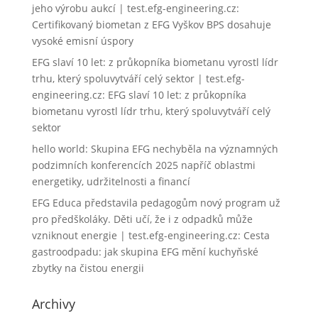
jeho výrobu aukcí | test.efg-engineering.cz
:
Certifikovaný biometan z EFG Vyškov BPS dosahuje
vysoké emisní úspory
EFG slaví 10 let: z průkopníka biometanu vyrostl lídr
trhu, který spoluvytváří celý sektor | test.efg-
engineering.cz
:
EFG slaví 10 let: z průkopníka
biometanu vyrostl lídr trhu, který spoluvytváří celý
sektor
hello world
:
Skupina EFG nechyběla na významných
podzimních konferencích 2025 napříč oblastmi
energetiky, udržitelnosti a financí
EFG Educa představila pedagogům nový program už
pro předškoláky. Děti učí, že i z odpadků může
vzniknout energie | test.efg-engineering.cz
:
Cesta
gastroodpadu: jak skupina EFG mění kuchyňské
zbytky na čistou energii
Archivy