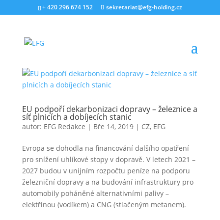
+ 420 296 674 152
sekretariat@efg-holding.cz
EU podpoří dekarbonizaci dopravy – železnice a
síť plnicích a dobíjecích stanic
autor:
EFG Redakce
|
Bře 14, 2019
|
CZ
,
EFG
Evropa se dohodla na financování dalšího opatření
pro snížení uhlíkové stopy v dopravě. V letech 2021 –
2027 budou v unijním rozpočtu peníze na podporu
železniční dopravy a na budování infrastruktury pro
automobily poháněné alternativními palivy –
elektřinou (vodíkem) a CNG (stlačeným metanem).