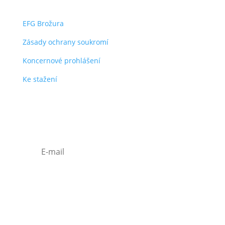
EFG Brožura
Zásady ochrany soukromí
Koncernové prohlášení
Ke stažení
Odběr efg novinek
Zásady ochrany osobních údajů
Souhlasím se
zpracováním osobních
údajů.