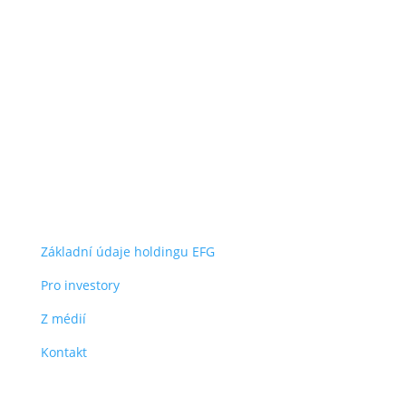
O společnosti
Energy financial group a.s.
Jihlavská 1558/21
140 00 Praha 4 – Michle
IČO: 05235472
užitečné odkazy
Základní údaje holdingu EFG
Pro investory
Z médií
Kontakt
dokumenty