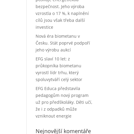
bezpečnost. Jeho výroba
vzrostla o 17 %, k naplnění
cílů jsou však třeba další
investice
Nová éra biometanu v
Česku. Stát poprvé podpoří
jeho výrobu aukcí
EFG slaví 10 let: z
průkopníka biometanu
vyrostl lídr trhu, který
spoluvytváří celý sektor
EFG Educa představila
pedagogům nový program
už pro předškoláky. Děti učí,
že i z odpadků může
vzniknout energie
Nejnovější komentáře