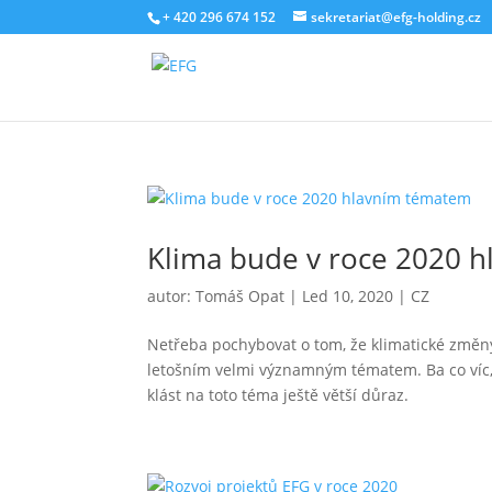
+ 420 296 674 152
sekretariat@efg-holding.cz
Klima bude v roce 2020 
autor:
Tomáš Opat
|
Led 10, 2020
|
CZ
Netřeba pochybovat o tom, že klimatické změny 
letošním velmi významným tématem. Ba co víc, d
klást na toto téma ještě větší důraz.