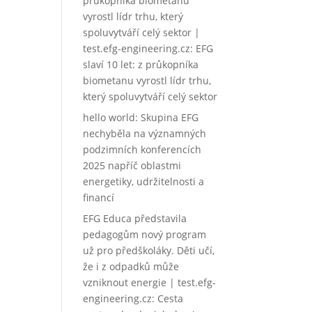
průkopníka biometanu
vyrostl lídr trhu, který
spoluvytváří celý sektor |
test.efg-engineering.cz
:
EFG
slaví 10 let: z průkopníka
biometanu vyrostl lídr trhu,
který spoluvytváří celý sektor
hello world
:
Skupina EFG
nechyběla na významných
podzimních konferencích
2025 napříč oblastmi
energetiky, udržitelnosti a
financí
EFG Educa představila
pedagogům nový program
už pro předškoláky. Děti učí,
že i z odpadků může
vzniknout energie | test.efg-
engineering.cz
:
Cesta