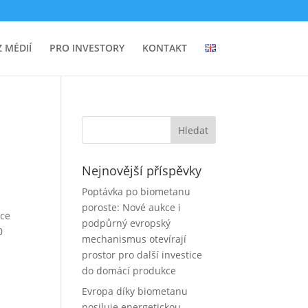
Z MÉDIÍ
PRO INVESTORY
KONTAKT
Nejnovější příspěvky
Poptávka po biometanu
poroste: Nové aukce i
oce
podpůrný evropský
0
mechanismus otevírají
prostor pro další investice
do domácí produkce
Evropa díky biometanu
posiluje energetickou