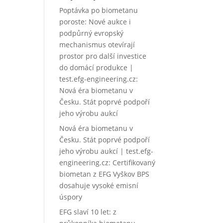
Poptávka po biometanu
poroste: Nové aukce i
podpůrný evropský
mechanismus otevírají
prostor pro další investice
do domácí produkce |
test.efg-engineering.cz
:
Nová éra biometanu v
Česku. Stát poprvé podpoří
jeho výrobu aukcí
Nová éra biometanu v
Česku. Stát poprvé podpoří
jeho výrobu aukcí | test.efg-
engineering.cz
:
Certifikovaný
biometan z EFG Vyškov BPS
dosahuje vysoké emisní
úspory
EFG slaví 10 let: z