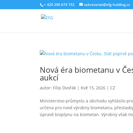
+ 420 296 674 152
sekretariat@efg-holding.cz
Nová éra biometanu v Čes
aukcí
autor:
Filip Dvořák
|
Kvě 15, 2026
|
CZ
Ministerstvo průmyslu a obchodu vyhlásilo prv
určena pro nové výrobny biometanu, přestavby 
úpravě bioplynu na biometan. Výrobny však mu