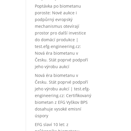
Poptávka po biometanu
poroste: Nové aukce i
podpůrný evropský
mechanismus otevírají
prostor pro další investice
do domácí produkce |
test.efg-engineering.cz
:
Nová éra biometanu v
Česku. Stát poprvé podpoří
jeho výrobu aukcí
Nová éra biometanu v
Česku. Stát poprvé podpoří
jeho výrobu aukcí | test.efg-
engineering.cz
:
Certifikovaný
biometan z EFG Vyškov BPS
dosahuje vysoké emisní
úspory
EFG slaví 10 let: z