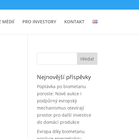
Z MÉDIÍ
PRO INVESTORY
KONTAKT
u
Nejnovější příspěvky
Poptávka po biometanu
poroste: Nové aukce i
podpůrný evropský
mechanismus otevírají
prostor pro další investice
do domácí produkce
Evropa díky biometanu
posiluje energetickou