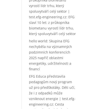
průkopníka biometanu
vyrostl lídr trhu, který
spoluvytváří celý sektor |
test.efg-engineering.cz
:
EFG
slaví 10 let: z průkopníka
biometanu vyrostl lídr trhu,
který spoluvytváří celý sektor
hello world
:
Skupina EFG
nechyběla na významných
podzimních konferencích
2025 napříč oblastmi
energetiky, udržitelnosti a
financí
EFG Educa představila
pedagogům nový program
už pro předškoláky. Děti učí,
že i z odpadků může
vzniknout energie | test.efg-
engineering.cz
:
Cesta