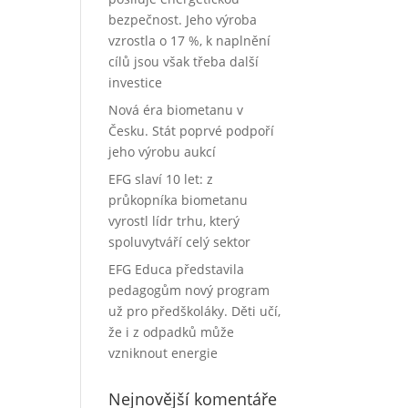
bezpečnost. Jeho výroba
vzrostla o 17 %, k naplnění
cílů jsou však třeba další
investice
Nová éra biometanu v
Česku. Stát poprvé podpoří
jeho výrobu aukcí
EFG slaví 10 let: z
průkopníka biometanu
vyrostl lídr trhu, který
spoluvytváří celý sektor
EFG Educa představila
pedagogům nový program
už pro předškoláky. Děti učí,
že i z odpadků může
vzniknout energie
Nejnovější komentáře