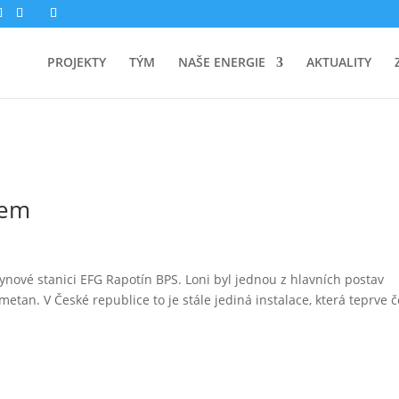
PROJEKTY
TÝM
NAŠE ENERGIE
AKTUALITY
šem
nové stanici EFG Rapotín BPS. Loni byl jednou z hlavních postav
etan. V České republice to je stále jediná instalace, která teprve 