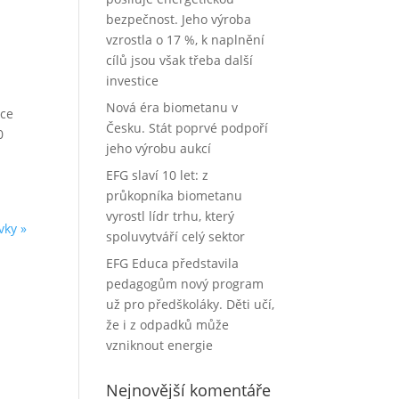
bezpečnost. Jeho výroba
vzrostla o 17 %, k naplnění
cílů jsou však třeba další
investice
Nová éra biometanu v
oce
Česku. Stát poprvé podpoří
0
jeho výrobu aukcí
EFG slaví 10 let: z
průkopníka biometanu
vyrostl lídr trhu, který
vky »
spoluvytváří celý sektor
EFG Educa představila
pedagogům nový program
už pro předškoláky. Děti učí,
že i z odpadků může
vzniknout energie
Nejnovější komentáře