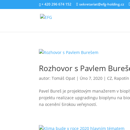
+ 420 296 674 152
sekretariat@efg-holding.cz
Rozhovor s Pavlem Bure
autor:
Tomáš Opat
|
Úno 7, 2020
|
CZ
,
Rapotín
Pavel Bureš je projektovým manažerem v bioply
projektu realizace upgradingu bioplynu na biom
na ocenění širokou veřejností.