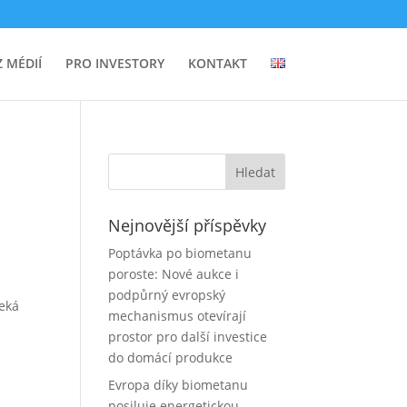
Z MÉDIÍ
PRO INVESTORY
KONTAKT
Nejnovější příspěvky
Poptávka po biometanu
poroste: Nové aukce i
podpůrný evropský
čeká
mechanismus otevírají
prostor pro další investice
do domácí produkce
Evropa díky biometanu
posiluje energetickou