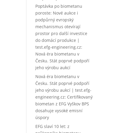
Poptávka po biometanu
poroste: Nové aukce i
podpůrný evropský
mechanismus otevírají
prostor pro další investice
do domácí produkce |
test.efg-engineering.cz
:
Nová éra biometanu v
Česku. Stát poprvé podpoří
jeho výrobu aukcí
Nová éra biometanu v
Česku. Stát poprvé podpoří
jeho výrobu aukcí | test.efg-
engineering.cz
:
Certifikovaný
biometan z EFG Vyškov BPS
dosahuje vysoké emisní
úspory
EFG slaví 10 let: z