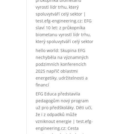
průkopníka biometanu
vyrostl lídr trhu, který
spoluvytváří celý sektor |
test.efg-engineering.cz
:
EFG
slaví 10 let: z průkopníka
biometanu vyrostl lídr trhu,
který spoluvytváří celý sektor
hello world
:
Skupina EFG
nechyběla na významných
podzimních konferencích
2025 napříč oblastmi
energetiky, udržitelnosti a
financí
EFG Educa představila
pedagogům nový program
už pro předškoláky. Děti učí,
že i z odpadků může
vzniknout energie | test.efg-
engineering.cz
:
Cesta