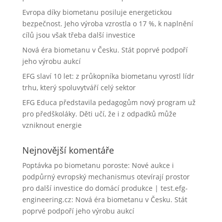
Evropa díky biometanu posiluje energetickou
bezpečnost. Jeho výroba vzrostla o 17 %, k naplnění
cílů jsou však třeba další investice
Nová éra biometanu v Česku. Stát poprvé podpoří
jeho výrobu aukcí
EFG slaví 10 let: z průkopníka biometanu vyrostl lídr
trhu, který spoluvytváří celý sektor
EFG Educa představila pedagogům nový program už
pro předškoláky. Děti učí, že i z odpadků může
vzniknout energie
Nejnovější komentáře
Poptávka po biometanu poroste: Nové aukce i
podpůrný evropský mechanismus otevírají prostor
pro další investice do domácí produkce | test.efg-
engineering.cz
:
Nová éra biometanu v Česku. Stát
poprvé podpoří jeho výrobu aukcí