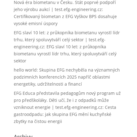
Nová éra biometanu v Česku. Stát poprvé podpoří
jeho výrobu aukcí | test.efg-engineering.cz
:
Certifikovaný biometan z EFG Vyškov BPS dosahuje
vysoké emisní úspory
EFG slaví 10 let: z průkopníka biometanu vyrostl lídr
trhu, který spoluvytváří celý sektor | test.efg-
engineering.cz
:
EFG slaví 10 let: z průkopníka
biometanu vyrostl lídr trhu, který spoluvytváří celý
sektor
hello world
:
Skupina EFG nechyběla na významných
podzimních konferencích 2025 napříč oblastmi
energetiky, udržitelnosti a financí
EFG Educa představila pedagogům nový program už
pro předškoláky. Děti učí, že i z odpadků může
vzniknout energie | test.efg-engineering.cz
:
Cesta
gastroodpadu: jak skupina EFG mění kuchyňské
zbytky na čistou energii
Archivy