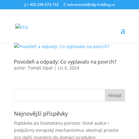
+ 420 296 674 152
sekretariat@efg-holding.cz
Povodeň a odpady: Co vyplavalo na povrch?
autor:
Tomáš Opat
|
Lis 6, 2024
Nejnovější příspěvky
Poptávka po biometanu poroste: Nové aukce i
podpůrný evropský mechanismus otevírají prostor
pro další investice do domácí produkce