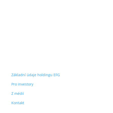
O společnosti
Energy financial group a.s.
Jihlavská 1558/21
140 00 Praha 4 – Michle
IČO: 05235472
užitečné odkazy
Základní údaje holdingu EFG
Pro investory
Z médií
Kontakt