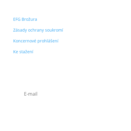
dokumenty
EFG Brožura
Zásady ochrany soukromí
Koncernové prohlášení
Ke stažení
Odběr efg novinek
Zásady ochrany osobních údajů
Souhlasím se
zpracováním osobních
údajů.