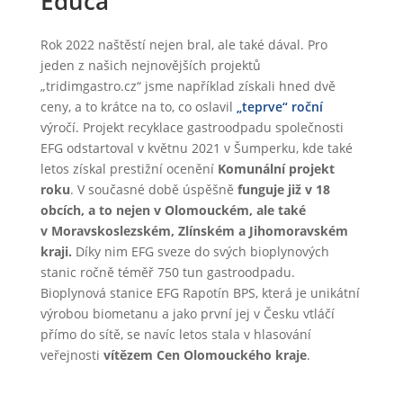
Educa
Rok 2022 naštěstí nejen bral, ale také dával. Pro
jeden z našich nejnovějších projektů
„tridimgastro.cz“ jsme například získali hned dvě
ceny, a to krátce na to, co oslavil
„teprve“ roční
výročí. Projekt recyklace gastroodpadu společnosti
EFG odstartoval v květnu 2021 v Šumperku, kde také
letos získal prestižní ocenění
Komunální projekt
roku
. V současné době úspěšně
funguje již v 18
obcích, a to nejen v Olomouckém, ale
také
v Moravskoslezském, Zlínském a Jihomoravském
kraji.
Díky nim EFG sveze do svých bioplynových
stanic ročně téměř 750 tun gastroodpadu.
Bioplynová stanice EFG Rapotín BPS, která je unikátní
výrobou biometanu a jako první jej v Česku vtláčí
přímo do sítě, se navíc letos stala v hlasování
veřejnosti
vítězem Cen Olomouckého kraje
.