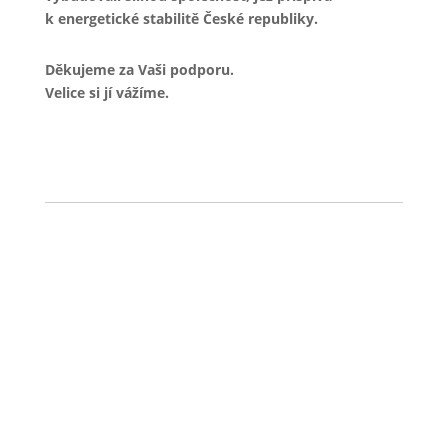
k energetické stabilitě České republiky.
Děkujeme za Vaši podporu.
Velice si jí vážíme.
←
Předchozí článek
Další článek
→