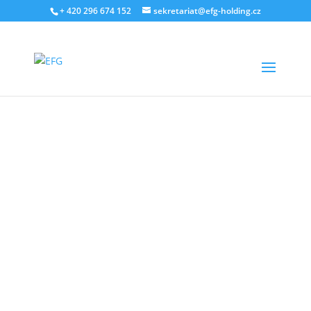
+ 420 296 674 152
sekretariat@efg-holding.cz
16. PROSINCE 2022