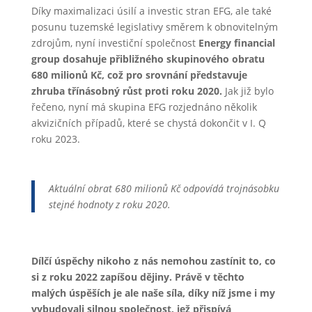
Díky maximalizaci úsilí a investic stran EFG, ale také
posunu tuzemské legislativy směrem k obnovitelným
zdrojům, nyní investiční společnost
Energy financial
group dosahuje přibližného skupinového obratu
680 milionů Kč, což pro srovnání představuje
zhruba třínásobný růst proti roku 2020.
Jak již bylo
řečeno, nyní má skupina EFG rozjednáno několik
akvizičních případů, které se chystá dokončit v I. Q
roku 2023.
Aktuální obrat 680 milionů Kč odpovídá trojnásobku
stejné hodnoty z roku 2020.
Dílčí úspěchy nikoho z nás nemohou zastínit to, co
si z roku 2022 zapíšou dějiny. Právě v těchto
malých úspěších je ale naše síla, díky níž jsme i my
vybudovali silnou společnost, jež přispívá