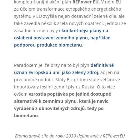
kompletní unijní akční plán
REPower EU
. V něm EU
za účelem transformace evropského energetického
systému v EU zvýšila nejen dosavadní zelené cíle, ale
také zavedla několik zcela nových opatření. Jednou ze
zásadních změn byly i
konkrétnější plány na
oslabení postavení zemního plynu, například
podporou produkce biometanu
.
Paradoxem je, že brzy na to byl plyn
definitivně
uznán Evropskou unií jako zelený zdroj
, ač jen na
přechodné období. Státy EU přitom stále většinově
importovaly fosilní zemní plyn z Ruska. O to více
ovšem
vzrostla poptávka po jediné dostupné
alternativě k zemnímu plynu, která je navíc
vyráběná z obnovitelných zdrojů, tedy po
biometanu
.
Biometanové cíle do roku 2030 definované v REPowerEU