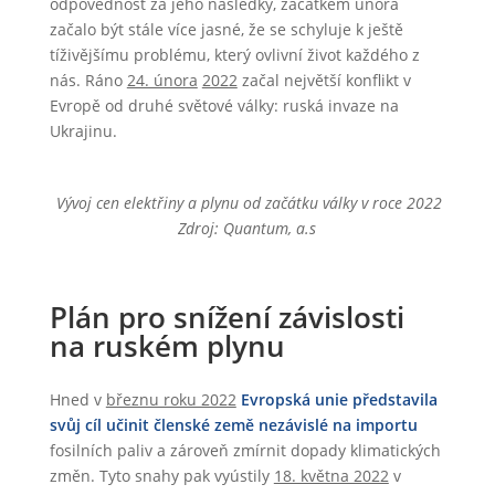
odpovědnost za jeho následky, začátkem února
začalo být stále více jasné, že se schyluje k ještě
tíživějšímu problému, který ovlivní život každého z
nás. Ráno
24. února
2022
začal největší konflikt v
Evropě od druhé světové války: ruská invaze na
Ukrajinu.
Vývoj cen elektřiny a plynu od začátku války v roce 2022
Zdroj: Quantum, a.s
Plán pro snížení závislosti
na ruském plynu
Hned v
březnu roku 2022
Evropská unie představila
svůj cíl učinit členské země nezávislé na importu
fosilních paliv a zároveň zmírnit dopady klimatických
změn. Tyto snahy pak vyústily
18. května 2022
v