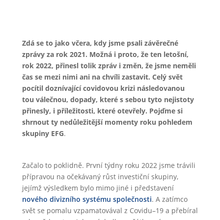
Zdá se to jako včera, kdy jsme psali závěrečné
zprávy za rok 2021. Možná i proto, že ten letošní,
rok 2022, přinesl tolik zpráv i změn, že jsme neměli
čas se mezi nimi ani na chvíli zastavit. Celý svět
pocítil doznívající covidovou krizi následovanou
tou válečnou, dopady, které s sebou tyto nejistoty
přinesly, i příležitosti, které otevřely.
Pojďme si
shrnout ty nedůležitější moment
y roku
pohledem
skupiny EFG
.
Začalo to poklidně. První týdny roku 2022 jsme trávili
přípravou na očekávaný růst investiční skupiny,
jejímž výsledkem bylo mimo jiné i představení
nového divizního systému společnosti
. A zatímco
svět se pomalu vzpamatovával z Covidu–19 a přebíral