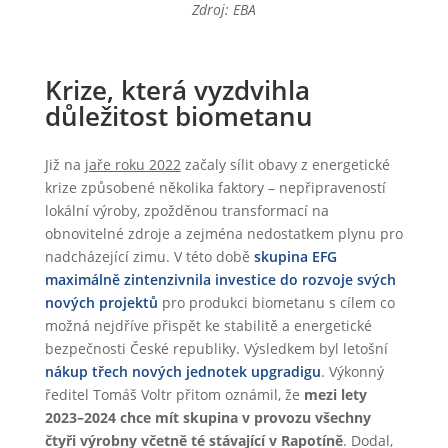
Zdroj: EBA
Krize, která vyzdvihla
důležitost biometanu
Již na
jaře roku 2022
začaly sílit obavy z energetické
krize způsobené několika faktory – nepřipraveností
lokální výroby, zpožděnou transformací na
obnovitelné zdroje a zejména nedostatkem plynu pro
nadcházející zimu. V této době
skupina EFG
maximálně zintenzivnila investice do rozvoje svých
nových projektů
pro produkci biometanu s cílem co
možná nejdříve přispět ke stabilitě a energetické
bezpečnosti České republiky. Výsledkem byl letošní
nákup třech nových jednotek upgradigu
. Výkonný
ředitel Tomáš Voltr přitom oznámil, že
mezi lety
2023–2024 chce mít skupina v provozu všechny
čtyři výrobny včetně té stávající v Rapotíně
. Dodal,