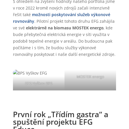
S ohledem na zvýšení hodnoty našeho portfolia jsme
v roce 2022 kromě nových zdrojů začali intenzivně
řešit také
možnosti poskytování služeb výkonové
rovnováhy
. Pilotní projekt tohoto druhu EFG zahájila
ve své
elektrárně na biomasu MOSTEK energo
,
kde
bude přebytečná elektrická energie v síti využita v
podobě tepelné energie v areálu. Do budoucna pak
počítáme i s tím, že budou služby výkonové
rovnováhy poskytovat i naše další energetické zdroje.
MOSTEK energo
EFG Vyškov BPS
První rok „Třídím gastra“ a
spuštění projektu EFG