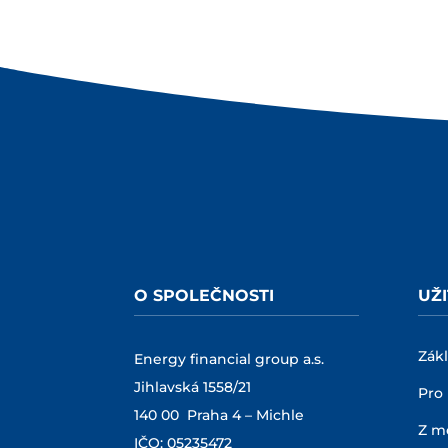
O SPOLEČNOSTI
UŽ
Zák
Energy financial group a.s.
Jihlavská 1558/21
Pro 
140 00 Praha 4 – Michle
Z m
IČO: 05235472