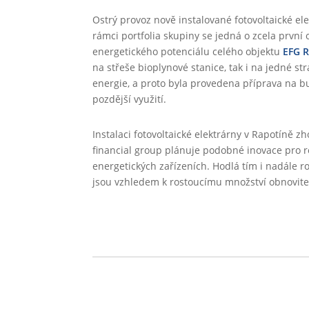
Ostrý provoz nově instalované fotovoltaické ele
rámci portfolia skupiny se jedná o zcela první 
energetického potenciálu celého objektu
EFG 
na střeše bioplynové stanice, tak i na jedné s
energie, a proto byla provedena příprava na bu
pozdější využití.
Instalaci fotovoltaické elektrárny v Rapotíně 
financial group plánuje podobné inovace pro ro
energetických zařízeních. Hodlá tím i nadále r
jsou vzhledem k rostoucímu množství obnovite
←
Předchozí článek