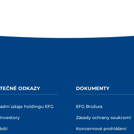
ITEČNÉ ODKAZY
DOKUMENTY
ladní údaje holdingu EFG
EFG Brožura
investory
Zásady ochrany soukromí
édií
Koncernové prohlášení