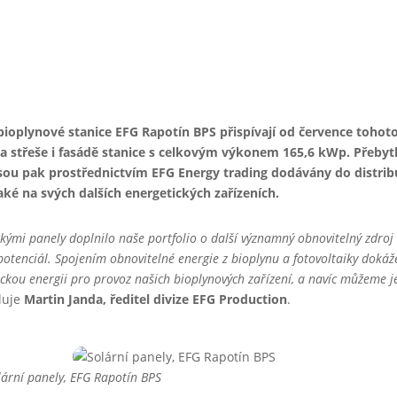
 bioplynové stanice EFG Rapotín BPS přispívají od července tohot
na střeše i fasádě stanice s celkovým výkonem 165,6 kWp. Přeby
sou pak prostřednictvím EFG Energy trading dodávány do distrib
aké na svých dalších energetických zařízeních.
ckými panely doplnilo naše portfolio o další významný obnovitelný zdroj
ý potenciál. Spojením obnovitelné energie z bioplynu a fotovoltaiky doká
rickou energii pro provoz našich bioplynových zařízení, a navíc můžeme je
luje
Martin Janda, ředitel divize EFG Production
.
lární panely, EFG Rapotín BPS