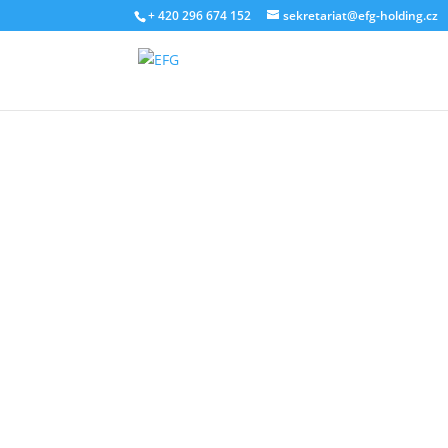
+ 420 296 674 152
sekretariat@efg-holding.cz