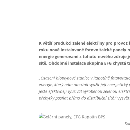
K větší produkci zelené elektřiny pro provoz
roku nově instalované fotovoltaické panely 
energie generované z tohoto nového zdroje j
sítě. Obdobné instalace skupina EFG chystá t
„Osazení bioplynové stanice v Rapotíně fotovoltai
energie, který nám umožnil využít její energetick
ještě efektivněji využívat vyrobenou zelenou elekt
přebytky posílat přímo do distribuční sítě,“
vysvět
So