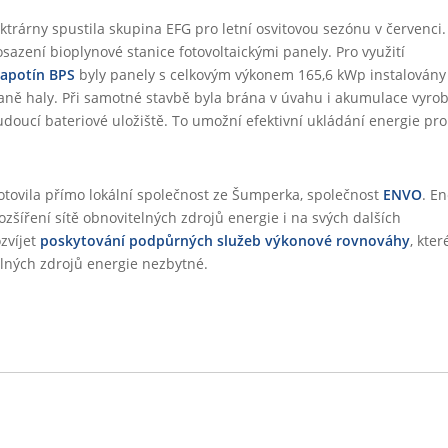
ktrárny spustila skupina EFG pro letní osvitovou sezónu v červenci.
osazení bioplynové stanice fotovoltaickými panely. Pro využití
Rapotín BPS
byly panely s celkovým výkonem 165,6 kWp instalovány
traně haly. Při samotné stavbě byla brána v úvahu i akumulace vyro
doucí bateriové uložiště. To umožní efektivní ukládání energie pro
zhotovila přímo lokální společnost ze Šumperka, společnost
ENVO
. E
zšíření sítě obnovitelných zdrojů energie i na svých dalších
ozvíjet
poskytování podpůrných služeb výkonové rovnováhy
, kter
lných zdrojů energie nezbytné.
Další člán