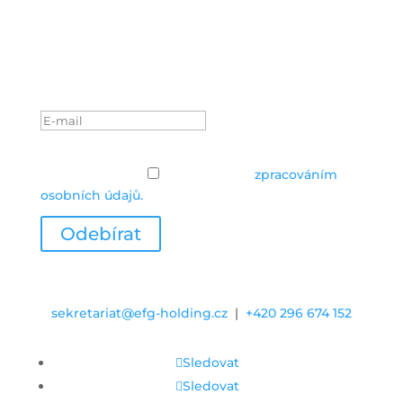
Odběr efg novinek
Zkontrolujte si prosím e-
mailovou schránku.
Zásady ochrany osobních údajů
Zásady ochrany
osobních údajů
Souhlasím se
zpracováním
osobních údajů.
Odebírat
sekretariat@efg-holding.cz
|
+420 296 674 152
Sledovat
Sledovat