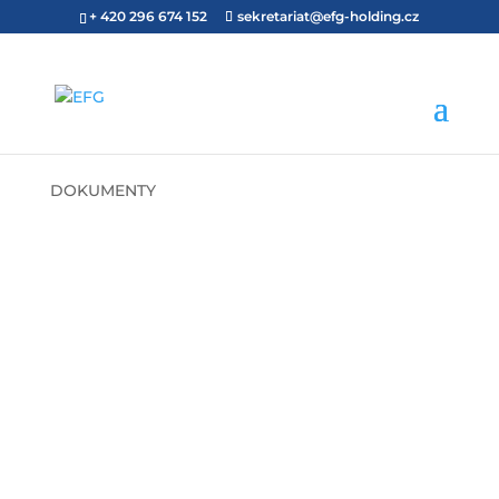
+ 420 296 674 152
sekretariat@efg-holding.cz
DOKUMENTY
EFG brožura
2024