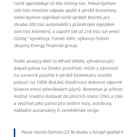
ročně vyprodukuje až dva miliony tun. Pokud bychom
celé toto množství odpadu využili k výrobě biometanu,
mohli bychom napříkad ročně vyrábět BioCNG pro
zhruba 200 tisíc automobilů s průměrným nájezdem
osm tisíc kilometrů, a uspořit tak až 218 tisíc tun emisí
CO2eq,“
vysvětluje Tomáš Voltr, výkonný ředitel
skupiny Energy financial group.
Podle analýzy Well to Wheel (WtW), vyhodnocující
dopad paliva na životní prostředí, může v závislosti
na surovině použité k výrobě biometanu vozidlo
jedoucí na 100% BioLNG dosáhnout dokonce
záporné
bilance emisí skleníkových plynů. Biometan je přitom
možné snadno dodávat do plnicích stanic CNG a LNG
a využívat jako palivo pro osobní vozy, autobusy,
nákladní automobily či zemědělské stroje.
Pouze necelá čtvrtina (23 %) budov v Evropě využívá k