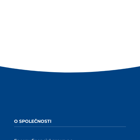
Evropské bioplynové asociace (EBA) a Gas
Infrastructure Europe (GIE) dosáhla výrobní
kapacita biometanu v Evropě ke konci druhého
čtvrtletí 2026 rekordních 8,2 miliardy m3, což...
O SPOLEČNOSTI