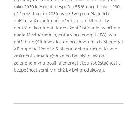
roku 2030 klesnout alespoň o 55 % oproti roku 1990,
přičemž do roku 2050 by se Evropa měla jejich
dalším snižováním přeměnit v první klimaticky
neutrální kontinent. K dosažení čisté nuly by přitom
podle Mezinárodní agentury pro energii (IEA) bylo
potřeba zvýšit investice do přechodu na čistší energii
v Evropě na téměř 4,5 bilionu dolarů ročně. Kromě
zmírnění klimatických změn by lokální výroba
zeleného plynu posílila energetickou soběstačnost a
bezpečnost zemí, v nichž by byl produkován.
←
Předchozí článek
Další článek
→