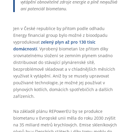
vytápění obnovitelné zdroje energie a plně nevyužívá
ani potenciál biometanu.
Jen v České republice by přitom podle odhadu
Energy financial group bylo možné z bioodpadu
vyprodukovat
zelený plyn až pro 130 tisíc
domácností
. Vyrobený biometan lze přitom díky
srovnatelnému složení se zemním plynem snadno
distribuovat do stávající plynárenské sítě,
bezproblémově skladovat a v chladnějších měsících
využívat k vytápění. Aniž by se musely upravovat
používané technologie, je možné jej používat v
plynových kotlích, domácích spotřebičích a dalších
zařízeních.
Na základě plánu REPowerEU by se produkce
biometanu v Evropské unii měla do roku 2030 zvýšit
na 35 miliard metrů krychlových. Emise skleníkových
plynů by v členských státech i díky tomu mohly do