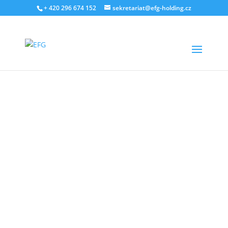
+ 420 296 674 152
sekretariat@efg-holding.cz
18. ŘÍJNA 2023