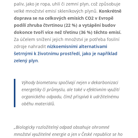
paliv, jako je ropa, uhlí či zemní plyn, což způsobuje
velké množství emisí skleníkových plynů.
Konkrétně
doprava se na celkových emisích CO2 v Evropě
podílí zhruba čtvrtinou (22 %) a vytápění budov
dokonce tvoří více než třetinu (36 %) těchto emisí.
Za účelem snížení jejich množství je potřeba fosilní
zdroje nahradit
nízkoemisními alternativami
šetrnými k životnímu prostředí, jako je například
zelený plyn
.
Výhody biometanu spočívají nejen v dekarbonizaci
energetiky či průmyslu, ale také v efektivním využití
organického odpadu, čímž přispívá k udržitelnému
oběhu materiálů.
„Biologicky rozložitelný odpad obsahuje ohromné
množství využitelné energie a jen v České republice se ho