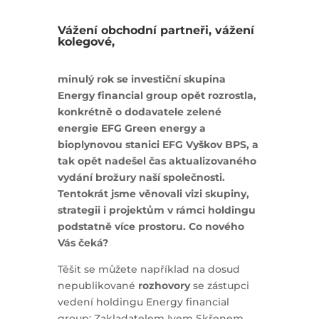
Vážení obchodní partneři, vážení
kolegové,
minulý rok se investiční skupina
Energy financial group opět rozrostla,
konkrétně o dodavatele zelené
energie EFG Green energy a
bioplynovou stanici EFG Vyškov BPS, a
tak opět nadešel čas aktualizovaného
vydání brožury naší společnosti.
Tentokrát jsme věnovali vizi skupiny,
strategii i projektům v rámci holdingu
podstatně více prostoru. Co nového
Vás čeká?
Těšit se můžete například na dosud
nepublikované
rozhovory
se zástupci
vedení holdingu Energy financial
group: Zakladatelem Ivem Skřenem,