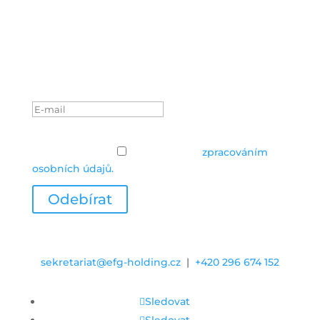
Odběr efg novinek
Zkontrolujte si prosím e-
mailovou schránku.
Zásady ochrany osobních údajů
Zásady ochrany
osobních údajů
Souhlasím se
zpracováním
osobních údajů.
Odebírat
sekretariat@efg-holding.cz
|
+420 296 674 152
Sledovat