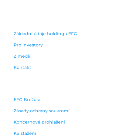
IČO: 05235472
užitečné odkazy
Základní údaje holdingu EFG
Pro investory
Z médií
Kontakt
dokumenty
EFG Brožura
Zásady ochrany soukromí
Koncernové prohlášení
Ke stažení