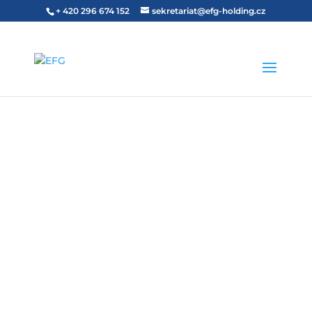
+ 420 296 674 152
sekretariat@efg-holding.cz
9. února 2021