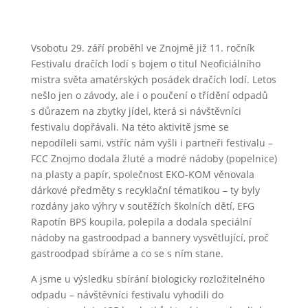
Vsobotu 29. září proběhl ve Znojmě již 11. ročník
Festivalu dračích lodí s bojem o titul Neoficiálního
mistra světa amatérských posádek dračích lodí. Letos
nešlo jen o závody, ale i o poučení o třídění odpadů
s důrazem na zbytky jídel, která si návštěvníci
festivalu dopřávali. Na této aktivitě jsme se
nepodíleli sami, vstříc nám vyšli i partneři festivalu –
FCC Znojmo dodala žluté a modré nádoby (popelnice)
na plasty a papír, společnost EKO-KOM věnovala
dárkové předměty s recyklační tématikou – ty byly
rozdány jako výhry v soutěžích školních dětí, EFG
Rapotín BPS koupila, polepila a dodala speciální
nádoby na gastroodpad a bannery vysvětlující, proč
gastroodpad sbíráme a co se s ním stane.
A jsme u výsledku sbírání biologicky rozložitelného
odpadu – návštěvníci festivalu vyhodili do