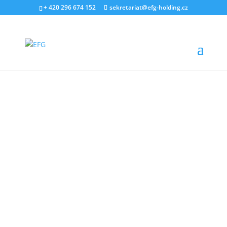
+ 420 296 674 152
sekretariat@efg-holding.cz
9. ŘÍJNA 2018