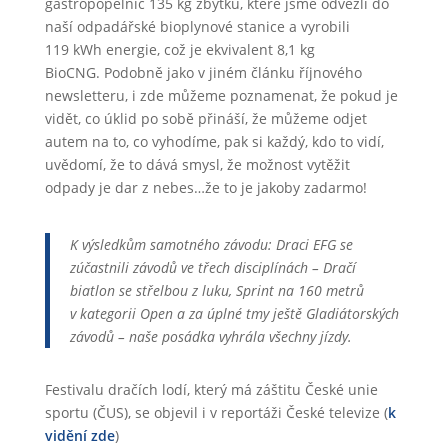
gastropopelnic 135 kg zbytků, které jsme odvezli do
naší odpadářské bioplynové stanice a vyrobili
119 kWh energie, což je ekvivalent 8,1 kg
BioCNG. Podobně jako v jiném článku říjnového
newsletteru, i zde můžeme poznamenat, že pokud je
vidět, co úklid po sobě přináší, že můžeme odjet
autem na to, co vyhodíme, pak si každý, kdo to vidí,
uvědomí, že to dává smysl, že možnost vytěžit
odpady je dar z nebes…že to je jakoby zadarmo!
K výsledkům samotného závodu: Draci EFG se
zúčastnili závodů ve třech disciplínách – Dračí
biatlon se střelbou z luku, Sprint na 160 metrů
v kategorii Open a za úplné tmy ještě Gladiátorských
závodů – naše posádka vyhrála všechny jízdy.
Festivalu dračích lodí, který má záštitu České unie
sportu (ČUS), se objevil i v reportáži České televize (
k
vidění zde
)