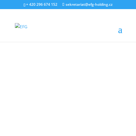
+ 420 296 674 152
sekretariat@efg-holding.cz
14. ÚNORA 2022