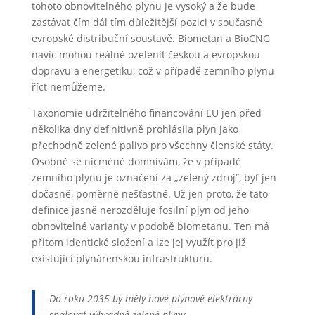
tohoto obnovitelného plynu je vysoký a že bude
zastávat čím dál tím důležitější pozici v současné
evropské distribuční soustavě. Biometan a BioCNG
navíc mohou reálně ozelenit českou a evropskou
dopravu a energetiku, což v případě zemního plynu
říct nemůžeme.
Taxonomie udržitelného financování EU jen před
několika dny definitivně prohlásila plyn jako
přechodně zelené palivo pro všechny členské státy.
Osobně se nicméně domnívám, že v případě
zemního plynu je označení za „zelený zdroj“, byť jen
dočasně, poměrně nešťastné. Už jen proto, že tato
definice jasně nerozděluje fosilní plyn od jeho
obnovitelné varianty v podobě biometanu. Ten má
přitom identické složení a lze jej využít pro již
existující plynárenskou infrastrukturu.
Do roku 2035 by měly nové plynové elektrárny
spalovat výhradně zelené plyny.