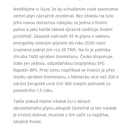
Nedělejme si iluze, že by schválením nové taxonomie
zemní plyn zázračně zezelenal. Bez ohledu na tuto
jeho novou dočasnou nálepku se jedná o fosilní
palivo a jako každé takové výrazně zatěžuje životní
prostředí. Závazek nahradit 55 % plynu v sektoru
energetiky zeleným plynem do roku 2030 navíc
znamená pokrýt jím cca 20 TWh. Na to je potřeba
zhruba 1600 výroben biometanu. Česko disponuje
stále jen jednou, odpadářskou bioplynkou EFG
Rapotín BPS. Proti tomu například ve Francii je přes
stovku výroben biometanu, v Německu více než 200 a
nárůst Evropské unie činí 300 nových jednotek za
posledního 1,5 roku.
Takže pokud máme náskok EU v oblasti
obnovitelného plynu alespoň částečně (a ten náskok
je tristní) dohnat, musíme s tím začít co nejdříve.
Ideálně ihned.