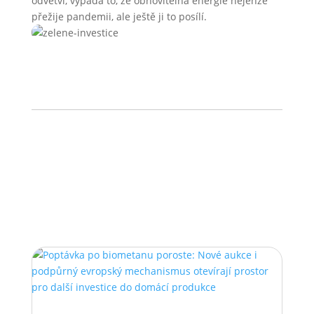
odvětví, vypadá to, že obnovitelná energie nejenže
přežije pandemii, ale ještě ji to posílí.
←
Předchozí článek
Další článek
→