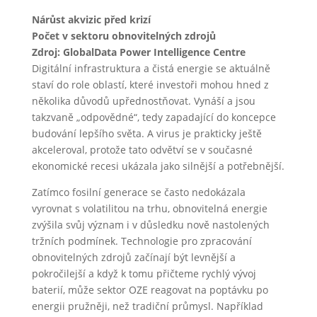
Nárůst akvizic před krizí
Počet v sektoru obnovitelných zdrojů
Zdroj: GlobalData Power Intelligence Centre
Digitální infrastruktura a čistá energie se aktuálně
staví do role oblastí, které investoři mohou hned z
několika důvodů upřednostňovat. Vynáší a jsou
takzvaně „odpovědné“, tedy zapadající do koncepce
budování lepšího světa. A virus je prakticky ještě
akceleroval, protože tato odvětví se v současné
ekonomické recesi ukázala jako silnější a potřebnější.
Zatímco fosilní generace se často nedokázala
vyrovnat s volatilitou na trhu, obnovitelná energie
zvýšila svůj význam i v důsledku nově nastolených
tržních podmínek. Technologie pro zpracování
obnovitelných zdrojů začínají být levnější a
pokročilejší a když k tomu přičteme rychlý vývoj
baterií, může sektor OZE reagovat na poptávku po
energii pružněji, než tradiční průmysl. Například