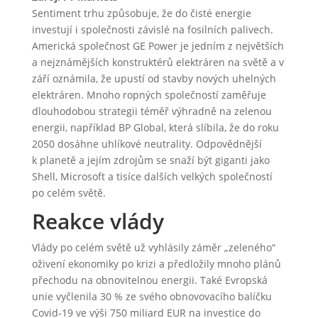
Sentiment trhu způsobuje, že do čisté energie
investují i společnosti závislé na fosilních palivech.
Americká společnost GE Power je jedním z největších
a nejznámějších konstruktérů elektráren na světě a v
září oznámila, že upustí od stavby nových uhelných
elektráren. Mnoho ropných společností zaměřuje
dlouhodobou strategii téměř výhradně na zelenou
energii, například BP Global, která slíbila, že do roku
2050 dosáhne uhlíkové neutrality. Odpovědnější
k planetě a jejím zdrojům se snaží být giganti jako
Shell, Microsoft a tisíce dalších velkých společností
po celém světě.
Reakce vlády
Vlády po celém světě už vyhlásily záměr „zeleného“
oživení ekonomiky po krizi a předložily mnoho plánů
přechodu na obnovitelnou energii. Také Evropská
unie vyčlenila 30 % ze svého obnovovacího balíčku
Covid-19 ve výši 750 miliard EUR na investice do