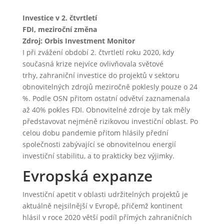
Investice v 2. čtvrtletí
FDI, meziroční změna
Zdroj: Orbis Investment Monitor
I při zvážení období 2. čtvrtletí roku 2020, kdy
současná krize nejvíce ovlivňovala světové
trhy, zahraniční investice do projektů v sektoru
obnovitelných zdrojů meziročně poklesly pouze o 24
%. Podle OSN přitom ostatní odvětví zaznamenala
až 40% pokles FDI. Obnovitelné zdroje by tak měly
představovat nejméně rizikovou investiční oblast. Po
celou dobu pandemie přitom hlásily přední
společnosti zabývající se obnovitelnou energií
investiční stabilitu, a to prakticky bez výjimky.
Evropská expanze
Investiční apetit v oblasti udržitelných projektů je
aktuálně nejsilnější v Evropě, přičemž kontinent
hlásil v roce 2020 větší podíl přímých zahraničních