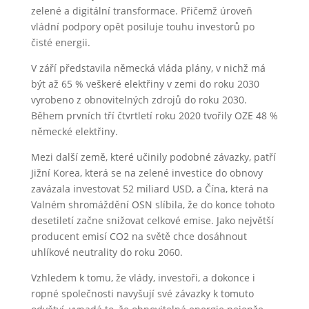
zelené a digitální transformace. Přičemž úroveň
vládní podpory opět posiluje touhu investorů po
čisté energii.
V září představila německá vláda plány, v nichž má
být až 65 % ​​veškeré elektřiny v zemi do roku 2030
vyrobeno z obnovitelných zdrojů do roku 2030.
Během prvních tří čtvrtletí roku 2020 tvořily OZE 48 %
německé elektřiny.
Mezi další země, které učinily podobné závazky, patří
Jižní Korea, která se na zelené investice do obnovy
zavázala investovat 52 miliard USD, a Čína, která na
Valném shromáždění OSN slíbila, že do konce tohoto
desetiletí začne snižovat celkové emise. Jako největší
producent emisí CO2 na světě chce dosáhnout
uhlíkové neutrality do roku 2060.
Vzhledem k tomu, že vlády, investoři, a dokonce i
ropné společnosti navyšují své závazky k tomuto