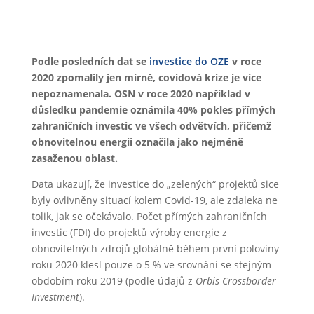
Podle posledních dat se
investice do OZE
v roce
2020 zpomalily jen mírně, covidová krize je více
nepoznamenala. OSN v roce 2020 například v
důsledku pandemie oznámila 40% pokles přímých
zahraničních investic ve všech odvětvích, přičemž
obnovitelnou energii označila jako nejméně
zasaženou oblast.
Data ukazují, že investice do „zelených“ projektů sice
byly ovlivněny situací kolem Covid-19, ale zdaleka ne
tolik, jak se očekávalo. Počet přímých zahraničních
investic (FDI) do projektů výroby energie z
obnovitelných zdrojů globálně během první poloviny
roku 2020 klesl pouze o 5 % ve srovnání se stejným
obdobím roku 2019 (podle údajů z
Orbis Crossborder
Investment
).