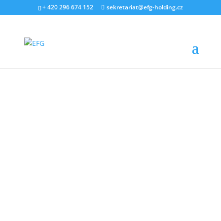
+ 420 296 674 152
sekretariat@efg-holding.cz
5. BŘEZNA 2021