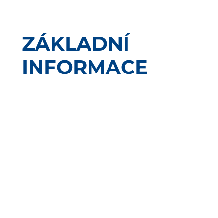
ZÁKLADNÍ
INFORMACE
Obchodní
EFG Financial
název:
services s.r.o.
Jihlavská 1558/21,
Sídlo:
Michle, 140 00 Praha
4
IČO:
143
52
559