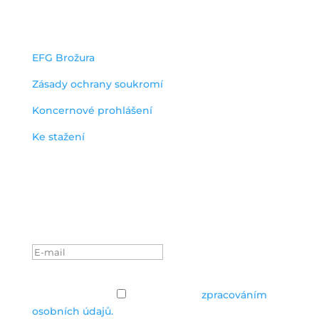
dokumenty
EFG Brožura
Zásady ochrany soukromí
Koncernové prohlášení
Ke stažení
Odběr efg novinek
Zkontrolujte si prosím e-
mailovou schránku.
Zásady ochrany osobních údajů
Zásady ochrany
osobních údajů
Souhlasím se
zpracováním
osobních údajů.