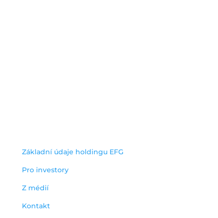
O společnosti
Energy financial group a.s.
Jihlavská 1558/21
140 00 Praha 4 – Michle
IČO: 05235472
užitečné odkazy
Základní údaje holdingu EFG
Pro investory
Z médií
Kontakt