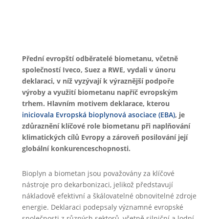
Přední evropští odběratelé biometanu, včetně
společností Iveco, Suez a RWE, vydali v únoru
deklaraci, v níž vyzývají k výraznější podpoře
výroby a využití biometanu napříč evropským
trhem. Hlavním motivem deklarace, kterou
iniciovala Evropská bioplynová asociace (EBA)
, je
zdůraznění klíčové role biometanu při naplňování
klimatických cílů Evropy a zároveň posilování její
globální konkurenceschopnosti.
Bioplyn a biometan jsou považovány za klíčové
nástroje pro dekarbonizaci, jelikož představují
nákladově efektivní a škálovatelné obnovitelné zdroje
energie. Deklaraci podepsaly významné evropské
společnosti z různých sektorů, včetně silniční a lodní