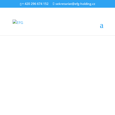
+ 420 296 674 152
sekretariat@efg-holding.cz
27. ÚNORA 2025