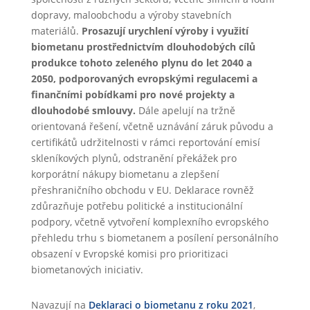
dopravy, maloobchodu a výroby stavebních
materiálů.
Prosazují urychlení výroby i využití
biometanu prostřednictvím dlouhodobých cílů
produkce tohoto zeleného plynu do let 2040 a
2050, podporovaných evropskými regulacemi a
finančními pobídkami pro nové projekty a
dlouhodobé smlouvy.
Dále apelují na tržně
orientovaná řešení, včetně uznávání záruk původu a
certifikátů udržitelnosti v rámci reportování emisí
skleníkových plynů, odstranění překážek pro
korporátní nákupy biometanu a zlepšení
přeshraničního obchodu v EU. Deklarace rovněž
zdůrazňuje potřebu politické a institucionální
podpory, včetně vytvoření komplexního evropského
přehledu trhu s biometanem a posílení personálního
obsazení v Evropské komisi pro prioritizaci
biometanových iniciativ.
Navazují na
Deklaraci o biometanu z roku 2021
,