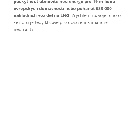
poskytnout obnovitelnou energii pro 19 milionů
evropských domácností nebo pohánět 533 000
nákladních vozidel na LNG
. Zrychlení rozvoje tohoto
sektoru je tedy klíčové pro dosažení klimatické
neutrality.
←
Předchozí článek
Další článek
→