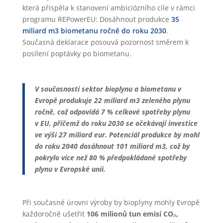
která přispěla k stanovení ambiciózního cíle v rámci
programu REPowerEU: Dosáhnout produkce
35
miliard m3 biometanu ročně do roku 2030
.
Současná deklarace posouvá pozornost směrem k
posílení poptávky po biometanu.
V současnosti sektor bioplynu a biometanu v
Evropě produkuje 22 miliard m3 zeleného plynu
ročně, což odpovídá 7 % celkové spotřeby plynu
v EU, přičemž do roku 2030 se očekávají investice
ve výši 27 miliard eur. Potenciál produkce by mohl
do roku 2040 dosáhnout 101 miliard m3, což by
pokrylo více než 80 % předpokládané spotřeby
plynu v Evropské unii.
Při současné úrovni výroby by bioplyny mohly Evropě
každoročně ušetřit
106 milionů tun emisí CO₂,