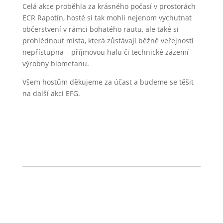
Celá akce proběhla za krásného počasí v prostorách
ECR Rapotín, hosté si tak mohli nejenom vychutnat
občerstvení v rámci bohatého rautu, ale také si
prohlédnout místa, která zůstávají běžně veřejnosti
nepřístupna – příjmovou halu či technické zázemí
výrobny biometanu.
Všem hostům děkujeme za účast a budeme se těšit
na další akci EFG.
←
Předchozí článek
Další článek
→