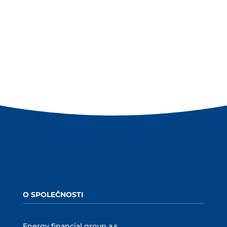
Infrastructure Europe (GIE) dosáhla výrobní
kapacita biometanu v Evropě ke konci druhého
čtvrtletí 2026 rekordních 8,2 miliardy m3, což...
O SPOLEČNOSTI
Energy financial group a.s.