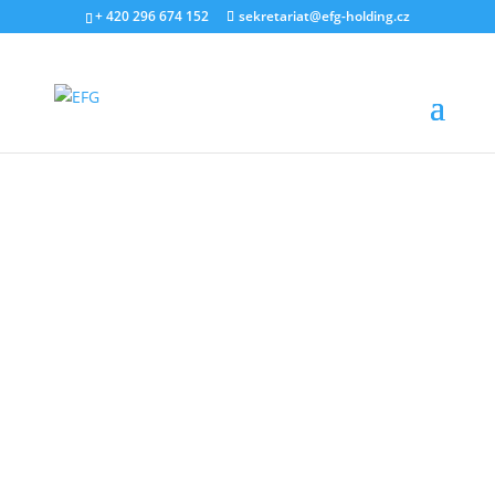
+ 420 296 674 152
sekretariat@efg-holding.cz
7. LISTOPADU 2019