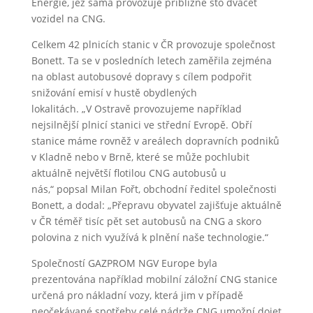
Energie, jež sama provozuje přibližně sto dvacet
vozidel na CNG.
Celkem 42 plnicích stanic v ČR provozuje společnost
Bonett. Ta se v posledních letech zaměřila zejména
na oblast autobusové dopravy s cílem podpořit
snižování emisí v hustě obydlených
lokalitách. „V Ostravě provozujeme například
nejsilnější plnicí stanici ve střední Evropě. Obří
stanice máme rovněž v areálech dopravních podniků
v Kladně nebo v Brně, které se může pochlubit
aktuálně největší flotilou CNG autobusů u
nás,“ popsal Milan Fořt, obchodní ředitel společnosti
Bonett, a dodal: „Přepravu obyvatel zajišťuje aktuálně
v ČR téměř tisíc pět set autobusů na CNG a skoro
polovina z nich využívá k plnění naše technologie.“
Společností GAZPROM NGV Europe byla
prezentována například mobilní záložní CNG stanice
určená pro nákladní vozy, která jim v případě
neočekávané spotřeby celé nádrže CNG umožní dojet