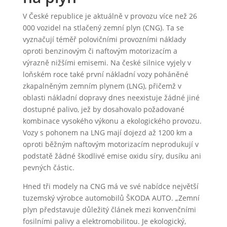
V České republice je aktuálně v provozu více než 26
000 vozidel na stlačený zemní plyn (CNG). Ta se
vyznačují téměř polovičními provozními náklady
oproti benzinovým či naftovým motorizacím a
výrazně nižšími emisemi. Na české silnice vyjely v
loňském roce také první nákladní vozy poháněné
zkapalněným zemním plynem (LNG), přičemž v
oblasti nákladní dopravy dnes neexistuje žádné jiné
dostupné palivo, jež by dosahovalo požadované
kombinace vysokého výkonu a ekologického provozu.
Vozy s pohonem na LNG mají dojezd až 1200 km a
oproti běžným naftovým motorizacím neprodukují v
podstatě žádné škodlivé emise oxidu síry, dusíku ani
pevných částic.
Hned tři modely na CNG má ve své nabídce největší
tuzemský výrobce automobilů ŠKODA AUTO. „Zemní
plyn představuje důležitý článek mezi konvenčními
fosilními palivy a elektromobilitou. Je ekologický,