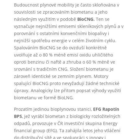
Budoucnost plynové mobility je často skloňována v
souvislosti se zpracováním biometanu a jeho
následným využitím v podobě
BioCNG.
Ten se
vyznačuje nejnižšími emisemi skleníkových plynů a v
porovnání s ostatními konvenčními biopalivy i
nejnižší spotřebu energie v celém životním cyklu.
Spalováním BioCNG se do ovzduší konkrétně
uvolňuje až o 80 % méně emisí oxidu uhličitého
oproti benzinu či naftě a zhruba o 60 % méně ve
srovnání s tradičním CNG. Složení biometanu je
zároveň identické se zemním plynem. Motory
spalující BioCNG proto nevyžadují žádné technické
úpravy. Analogicky lze přitom popsat výhody využití
biometanu ve formě BioLNG.
Prozatím jedinou bioplynovou stanici,
EFG Rapotín
BPS
, jež vyrábí biometan z biologicky rozložitelných
odpadů, provozuje v ČR investiční skupina Energy
financial group (EFG). Ta zahájila letos jeho vtláčení
do distribuční sítě a ve spolupráci s innogy i