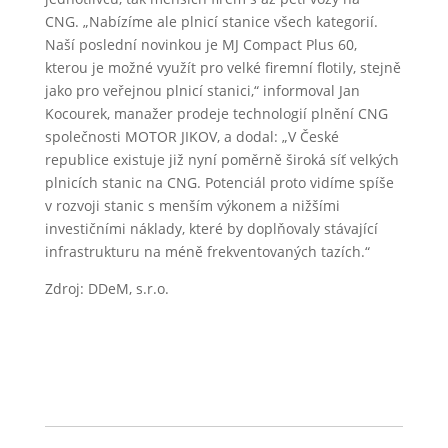
CNG. „Nabízíme ale plnicí stanice všech kategorií.
Naší poslední novinkou je MJ Compact Plus 60,
kterou je možné využít pro velké firemní flotily, stejně
jako pro veřejnou plnicí stanici,“ informoval Jan
Kocourek, manažer prodeje technologií plnění CNG
společnosti MOTOR JIKOV, a dodal: „V České
republice existuje již nyní poměrně široká síť velkých
plnicích stanic na CNG. Potenciál proto vidíme spíše
v rozvoji stanic s menším výkonem a nižšími
investičními náklady, které by doplňovaly stávající
infrastrukturu na méně frekventovaných tazích.“
Zdroj: DDeM, s.r.o.