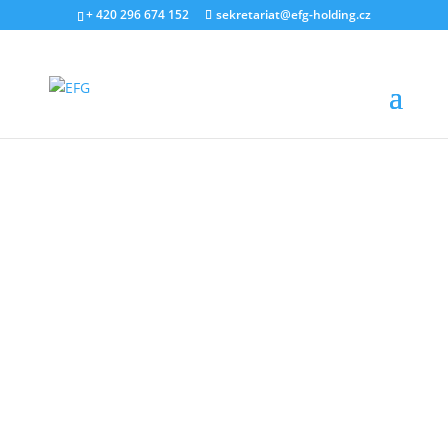
+ 420 296 674 152
sekretariat@efg-holding.cz
11. ZÁŘÍ 2020