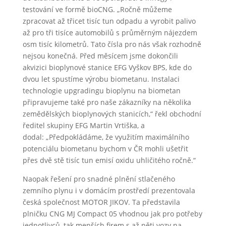
testování ve formě bioCNG. „Ročně můžeme
zpracovat až třicet tisíc tun odpadu a vyrobit palivo
až pro tři tisíce automobilů s průměrným nájezdem
osm tisíc kilometrů. Tato čísla pro nás však rozhodně
nejsou konečná. Před měsícem jsme dokončili
akvizici bioplynové stanice EFG Vyškov BPS, kde do
dvou let spustíme výrobu biometanu. Instalaci
technologie upgradingu bioplynu na biometan
připravujeme také pro naše zákazníky na několika
zemědělských bioplynových stanicích,“ řekl obchodní
ředitel skupiny EFG Martin Vrtiška, a
dodal: „Předpokládáme, že využitím maximálního
potenciálu biometanu bychom v ČR mohli ušetřit
přes dvě stě tisíc tun emisí oxidu uhličitého ročně.“
Naopak řešení pro snadné plnění stlačeného
zemního plynu i v domácím prostředí prezentovala
česká společnost MOTOR JIKOV. Ta představila
plničku CNG MJ Compact 05 vhodnou jak pro potřeby
jednotlivců, tak menších firem s až pěti vozy na