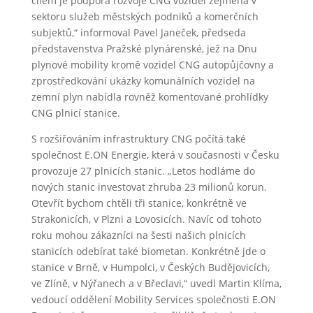
cílem je podpora rozvoje CNG vozidel zejména v
sektoru služeb městských podniků a komerčních
subjektů,“ informoval Pavel Janeček, předseda
představenstva Pražské plynárenské, jež na Dnu
plynové mobility kromě vozidel CNG autopůjčovny a
zprostředkování ukázky komunálních vozidel na
zemní plyn nabídla rovněž komentované prohlídky
CNG plnicí stanice.
S rozšiřováním infrastruktury CNG počítá také
společnost E.ON Energie, která v současnosti v Česku
provozuje 27 plnicích stanic. „Letos hodláme do
nových stanic investovat zhruba 23 milionů korun.
Otevřít bychom chtěli tři stanice, konkrétně ve
Strakonicích, v Plzni a Lovosicích. Navíc od tohoto
roku mohou zákazníci na šesti našich plnicích
stanicích odebírat také biometan. Konkrétně jde o
stanice v Brně, v Humpolci, v Českých Budějovicích,
ve Zlíně, v Nýřanech a v Břeclavi,“ uvedl Martin Klíma,
vedoucí oddělení Mobility Services společnosti E.ON