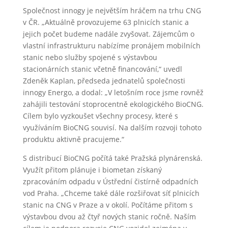
Společnost innogy je největším hráčem na trhu CNG
v ČR. „Aktuálně provozujeme 63 plnicích stanic a
jejich počet budeme nadále zvyšovat. Zájemcům o
vlastní infrastrukturu nabízíme pronájem mobilních
stanic nebo služby spojené s výstavbou
stacionárních stanic včetně financování,“ uvedl
Zdeněk Kaplan, předseda jednatelů společnosti
innogy Energo, a dodal: „V letošním roce jsme rovněž
zahájili testování stoprocentně ekologického BioCNG.
Cílem bylo vyzkoušet všechny procesy, které s
využíváním BioCNG souvisí. Na dalším rozvoji tohoto
produktu aktivně pracujeme.“
S distribucí BioCNG počítá také Pražská plynárenská.
Využít přitom plánuje i biometan získaný
zpracováním odpadu v Ústřední čistírně odpadních
vod Praha. „Chceme také dále rozšiřovat síť plnicích
stanic na CNG v Praze a v okolí. Počítáme přitom s
výstavbou dvou až čtyř nových stanic ročně. Naším