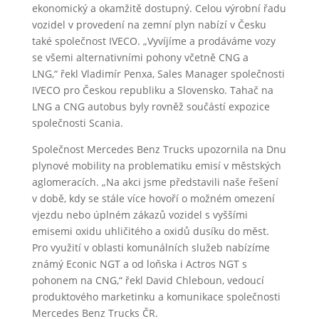
ekonomický a okamžitě dostupný. Celou výrobní řadu
vozidel v provedení na zemní plyn nabízí v Česku
také společnost IVECO. „Vyvíjíme a prodáváme vozy
se všemi alternativními pohony včetně CNG a
LNG,“ řekl Vladimír Penxa, Sales Manager společnosti
IVECO pro Českou republiku a Slovensko. Tahač na
LNG a CNG autobus byly rovněž součástí expozice
společnosti Scania.
Společnost Mercedes Benz Trucks upozornila na Dnu
plynové mobility na problematiku emisí v městských
aglomeracích. „Na akci jsme představili naše řešení
v době, kdy se stále více hovoří o možném omezení
vjezdu nebo úplném zákazů vozidel s vyššími
emisemi oxidu uhličitého a oxidů dusíku do měst.
Pro využití v oblasti komunálních služeb nabízíme
známý Econic NGT a od loňska i Actros NGT s
pohonem na CNG,“ řekl David Chleboun, vedoucí
produktového marketinku a komunikace společnosti
Mercedes Benz Trucks ČR.