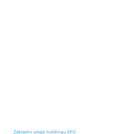
holding.cz/efgbra
O společnosti
Energy financial group a.s.
Jihlavská 1558/21
140 00 Praha 4 – Michle
IČO: 05235472
užitečné odkazy
Základní údaje holdingu EFG