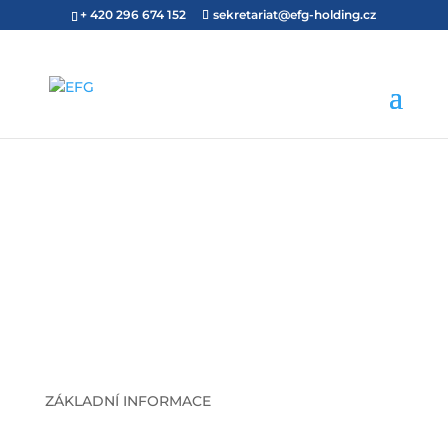
+ 420 296 674 152
sekretariat@efg-holding.cz
BPS BY EFG &
BRACOMPAD S.R.O.
ZÁKLADNÍ INFORMACE