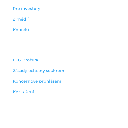
Pro investory
Z médií
Kontakt
dokumenty
EFG Brožura
Zásady ochrany soukromí
Koncernové prohlášení
Ke stažení
Odběr efg novinek
Zkontrolujte si prosím e-